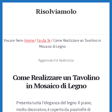
Skip
Skip
Skip
Risolviamolo
to
to
to
primary
content
footer
Soluzioni
sidebar
per
Problemi
Quotidiani
You are here:
Home
/
Fai da Te
/
Come Realizzare un Tavolino in
Mosaico di Legno
Aggiornato il
21 Aprile 2024
Come Realizzare un Tavolino
in Mosaico di Legno
Presenta tutta l’eleganza del legno. Il piano,
molto decorativo, è coperto da piastrelle di