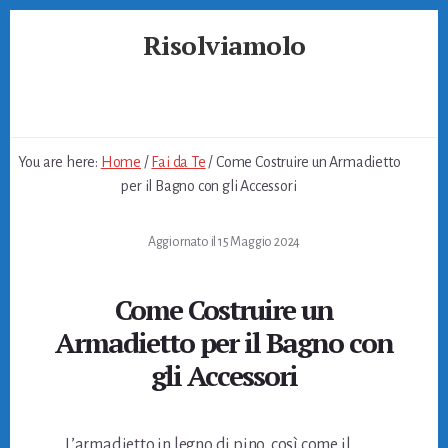
Skip
Skip
Skip
Risolviamolo
to
to
to
primary
content
footer
Soluzioni
sidebar
per
Problemi
Quotidiani
You are here:
Home
/
Fai da Te
/
Come Costruire un Armadietto
per il Bagno con gli Accessori
Aggiornato il
15 Maggio 2024
Come Costruire un
Armadietto per il Bagno con
gli Accessori
L’armadietto in legno di pino, così come il