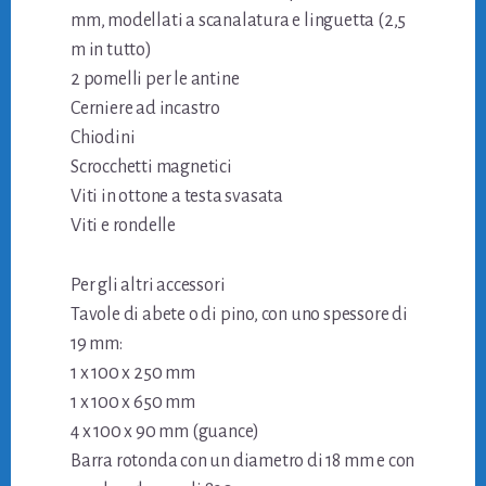
mm, modellati a scanalatura e linguetta (2,5
m in tutto)
2 pomelli per le antine
Cerniere ad incastro
Chiodini
Scrocchetti magnetici
Viti in ottone a testa svasata
Viti e rondelle
Per gli altri accessori
Tavole di abete o di pino, con uno spessore di
19 mm:
1 x 100 x 250 mm
1 x 100 x 650 mm
4 x 100 x 90 mm (guance)
Barra rotonda con un diametro di 18 mm e con