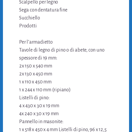
Scalpello per legno
Sega con dentatura fine
Succhiello
Prodotti
Per l’armadietto
Tavole di legno di pino o di abete, con uno
spessore di 19 mm:
2x 150 x 540 mm
2x 130 x 450 mm
1 x 110 x 450 mm
1 x 244 x 110 mm (ripiano)
Listelli di pino:
4 x 430 x 30 x 19 mm
4x 240 x 30 x 19 mm
Pannello in masonite:
1 x 518 x 450 x 4 mm Listelli di pino, 96 x 12,5