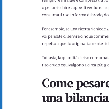
semplici e insalate è compresa tra 
o per arricchire zuppe di verdure, la 
consuma il riso in forma di brodo, 
Per esempio, se una ricetta richiede
voi pensate di servire cinque commen
rispetto a quello originariamente rich
Tuttavia, la quantità di riso consuma
riso crudo equivalgono a circa 260 g c
Come pesare 
una bilancia