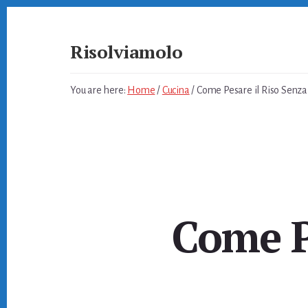
Skip
Skip
Skip
to
to
to
primary
content
footer
Risolviamolo
sidebar
Soluzioni
per
You are here:
Home
/
Cucina
/
Come Pesare il Riso Senza
Problemi
Quotidiani
Come P