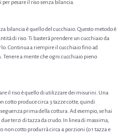
per pesare il riso senza bilancia.
nza bilancia è quello del cucchiaio. Questo metodo è
ntità di riso. Ti basterà prendere un cucchiaio da
orlo. Continua a riempire il cucchiaio fino ad
ta. Tenere a mente che ogni cucchiaio pieno
 il riso è quello di utilizzare dei misurini. Una
n cotto produce circa 3 tazze cotte, quindi
onseguenza prima della cottura. Ad esempio, se hai
n due terzi di tazza da crudo. In linea di massima,
o non cotto produrrà circa 4 porzioni (o 1 tazza e