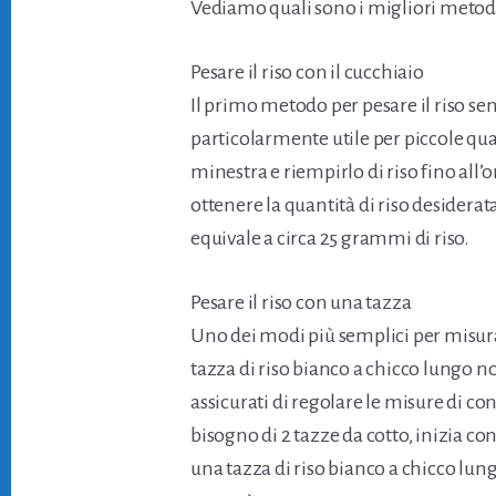
Vediamo quali sono i migliori metodi 
Pesare il riso con il cucchiaio
Il primo metodo per pesare il riso se
particolarmente utile per piccole qua
minestra e riempirlo di riso fino all’
ottenere la quantità di riso desidera
equivale a circa 25 grammi di riso.
Pesare il riso con una tazza
Uno dei modi più semplici per misurare
tazza di riso bianco a chicco lungo no
assicurati di regolare le misure di c
bisogno di 2 tazze da cotto, inizia co
una tazza di riso bianco a chicco lung