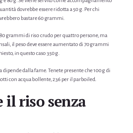
70 g e 80 g. Se viene servito come accompagnamento
quantità dovrebbe essere ridotta a 50 g. Per chi
dovrebbero bastare 60 grammi.
 280 grammi di riso crudo per quattro persone, ma
sali, il peso deve essere aumentato di 70 grammi
iesto, in questo caso 350 g.
ta dipende dalla fame. Tenete presente che 100 g di
otti con acqua bollente, 236 per il parboiled.
il riso senza