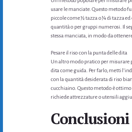
Un metodo popolare per misurare picc
usare le manciate. Questo metodo f
piccole come ½ tazza o ¼ di tazza ed 
quantità o per gruppi numerosi. Il seg
stessa manciata, in modo da ottene
Pesare il riso con la punta delle dita
Un altro modo pratico per misurare pi
dita come guida. Per farlo, metti l’ind
con la quantità desiderata di riso bi
cucchiaino. Questo metodo è ottimo p
richiede attrezzature o utensili aggiun
Conclusioni