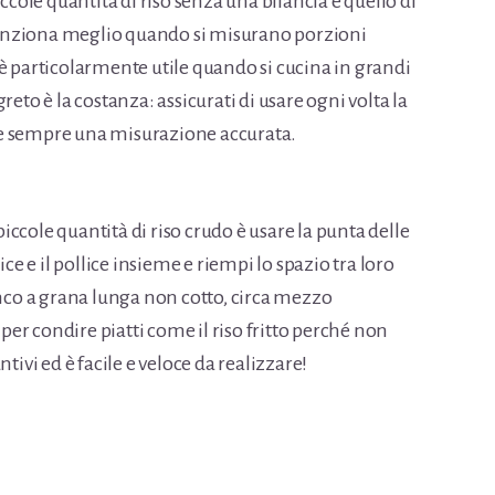
ole quantità di riso senza una bilancia è quello di
unziona meglio quando si misurano porzioni
è particolarmente utile quando si cucina in grandi
reto è la costanza: assicurati di usare ogni volta la
re sempre una misurazione accurata.
ccole quantità di riso crudo è usare la punta delle
ice e il pollice insieme e riempi lo spazio tra loro
anco a grana lunga non cotto, circa mezzo
er condire piatti come il riso fritto perché non
tivi ed è facile e veloce da realizzare!