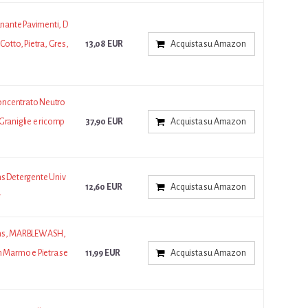
nante Pavimenti, D
Cotto, Pietra, Gres,
13,08 EUR
Acquista su Amazon
oncentrato Neutro
Graniglie e ricomp
37,90 EUR
Acquista su Amazon
ns Detergente Univ
12,60 EUR
Acquista su Amazon
r
ions, MARBLEWASH,
n Marmo e Pietra se
11,99 EUR
Acquista su Amazon