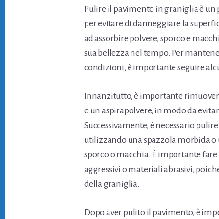
Pulire il pavimento in graniglia è u
per evitare di danneggiare la superfi
ad assorbire polvere, sporco e macch
sua bellezza nel tempo. Per mantener
condizioni, è importante seguire alc
Innanzitutto, è importante rimuovere 
o un aspirapolvere, in modo da evitar
Successivamente, è necessario pulire
utilizzando una spazzola morbida o 
sporco o macchia. È importante fare 
aggressivi o materiali abrasivi, poic
della graniglia.
Dopo aver pulito il pavimento, è im