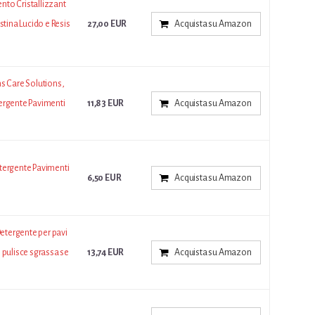
nto Cristallizzant
stina Lucido e Resis
27,00 EUR
Acquista su Amazon
ns Care Solutions,
gente Pavimenti
11,83 EUR
Acquista su Amazon
tergente Pavimenti
6,50 EUR
Acquista su Amazon
tergente per pavi
 pulisce sgrassa se
13,74 EUR
Acquista su Amazon