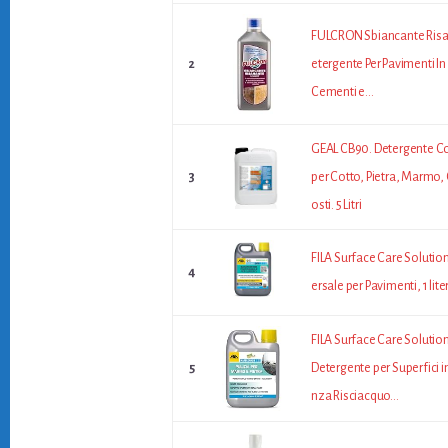
FULCRON Sbiancante Risa
2
etergente Per Pavimenti In 
Cementi e...
GEAL CB90. Detergente C
3
per Cotto, Pietra, Marmo, 
osti. 5 Litri
FILA Surface Care Solutio
4
ersale per Pavimenti, 1 lite
FILA Surface Care Solut
5
Detergente per Superfici i
nza Risciacquo...