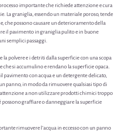
n processo importante che richiede attenzione e cura
cie. La graniglia, essendo un materiale poroso, tende
ie, che possono causare un deterioramento della
e il pavimento in graniglia pulito e in buone
uni semplici passaggi.
la polvere e i detriti dalla superficie con una scopa
e che si accumulino e rendano la superficie opaca.
 il pavimento con acqua e un detergente delicato,
un panno, in modo da rimuovere qualsiasi tipo di
attenzione a non utilizzare prodotti chimici troppo
hé possono graffiare o danneggiare la superficie
portante rimuovere l’acqua in eccesso con un panno