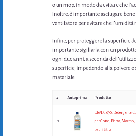
o un mop, in modo da evitare che l’acqu
Inoltre, è importante asciugare ben
ventilatore per evitare che l’umidità 
Infine, per proteggere la superficie d
importante sigillarla con un prodotto
ogni due anni, a seconda dell’utilizzo.
superficie, impedendo alla polvere e a
materiale.
#
Anteprima
Prodotto
GEAL CB90. Detergente C
1
per Cotto, Pietra, Marmo, 
osti. 1 Litro