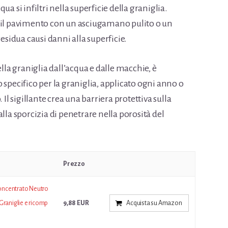
a si infiltri nella superficie della graniglia.
e il pavimento con un asciugamano pulito o un
residua causi danni alla superficie.
ella graniglia dall’acqua e dalle macchie, è
 specifico per la graniglia, applicato ogni anno o
 Il sigillante crea una barriera protettiva sulla
lla sporcizia di penetrare nella porosità del
Prezzo
oncentrato Neutro
Graniglie e ricomp
9,88 EUR
Acquista su Amazon