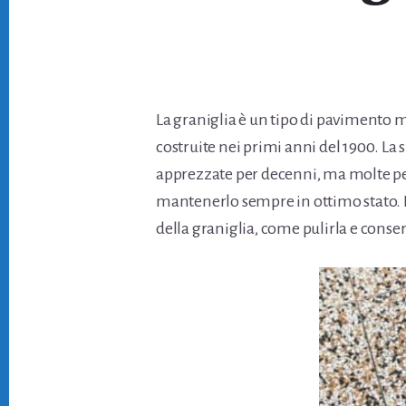
La graniglia è un tipo di pavimento 
costruite nei primi anni del 1900. La 
apprezzate per decenni, ma molte pe
mantenerlo sempre in ottimo stato. I
della graniglia, come pulirla e conse