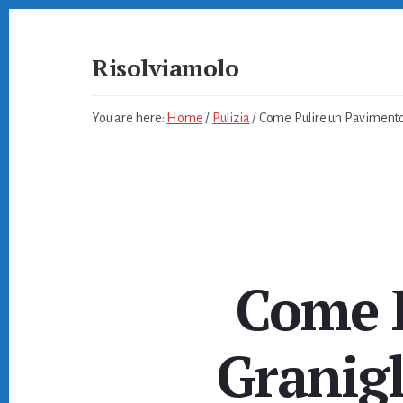
Skip
Skip
Skip
to
to
to
primary
content
footer
Risolviamolo
sidebar
Soluzioni
per
You are here:
Home
/
Pulizia
/
Come Pulire un Pavimento 
Problemi
Quotidiani
Come P
Granigl