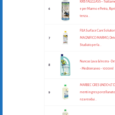
KRISTALLGLASS – Trattame
6
e per Marmo e Pietra, Ripri
tenza...
‎FILA Surface Care Solutio
7
MAGNIFICO MARMO, Deter
Studiato per la...
Nuncas Lava & Incera - De
8
- Mediterraneo - 1000ml
MARBEC GRES LINDO 1LT De
9
menti in gres porcellanato
nza residui...