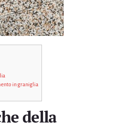
lia
ento in graniglia
che della