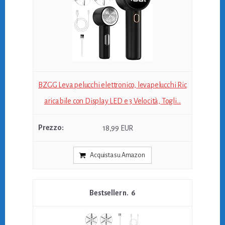
BZGG Leva pelucchi elettronico, levapelucchi Ric
aricabile con Display LED e 3 Velocità, Togli...
18,99 EUR
Acquista su Amazon
6