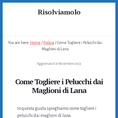
Skip
Skip
Skip
Risolviamolo
to
to
to
primary
content
footer
Soluzioni
sidebar
per
Problemi
Quotidiani
You are here:
Home
/
Pulizia
/
Come Togliere i Pelucchi dai
Maglioni di Lana
Aggiornato il
21 Novembre 2023
Come Togliere i Pelucchi dai
Maglioni di Lana
In questa guida spieghiamo come togliere i
pelucchi dai maglioni di lana.