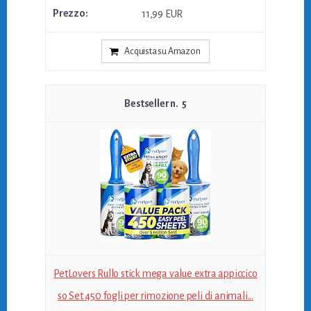
11,99 EUR
Acquista su Amazon
5
PetLovers Rullo stick mega value extra appiccico
so Set 450 fogli per rimozione peli di animali...