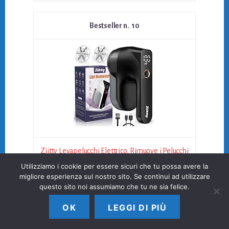
10
Ziitty Levapelucchi Elettrico, Rimuove i Pelucchi
Utilizziamo i cookie per essere sicuri che tu possa avere la
per 3 Livelli di Potenza Regolabili, Taglia...
migliore esperienza sul nostro sito. Se continui ad utilizzare
questo sito noi assumiamo che tu ne sia felice.
27,99 EUR
OK
LEGGI DI PIÙ
Acquista su Amazon