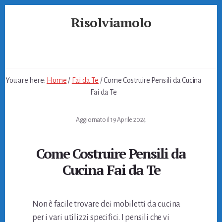
Skip
Skip
Skip
Risolviamolo
to
to
to
primary
content
footer
Soluzioni
sidebar
per
Problemi
Quotidiani
You are here:
Home
/
Fai da Te
/
Come Costruire Pensili da Cucina
Fai da Te
Aggiornato il
19 Aprile 2024
Come Costruire Pensili da
Cucina Fai da Te
Non è facile trovare dei mobiletti da cucina
per i vari utilizzi specifici. I pensili che vi