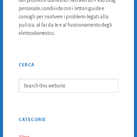
dei problemi domestici. Attraverso il suo blog
personale, condivide con i lettori guide e
consigli per risolvere i problemi legati alla
pulizia, al fai da te e al funzionamento degli
elettrodomestici.
Primary
CERCA
Sidebar
Search
this
website
CATEGORIE