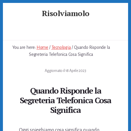
Skip
Skip
Skip
Risolviamolo
to
to
to
primary
content
footer
Soluzioni
sidebar
per
Problemi
Quotidiani
You are here:
Home
/
Tecnologia
/
Quando Risponde la
Segreteria Telefonica Cosa Significa
Aggiornato il
18 Aprile 2023
Quando Risponde la
Segreteria Telefonica Cosa
Significa
Oggi spieghiamo cosa significa quando