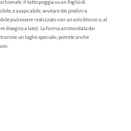
o schienale. Il tutto poggia su un foglio di
ile, e auspicabile, avvitare dei piedini a
le può essere realizzato con un solo blocco o, al
re disegno a lato). La forma arrotondata dei
 tramite un taglio speciale; potrete anche
’uso.