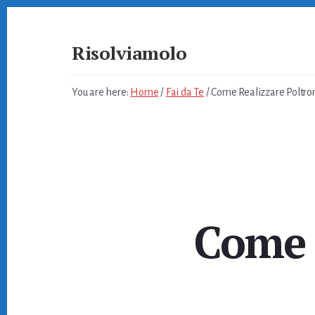
Skip
Skip
Skip
to
to
to
primary
content
footer
Risolviamolo
sidebar
Soluzioni
per
You are here:
Home
/
Fai da Te
/
Come Realizzare Poltr
Problemi
Quotidiani
Come 