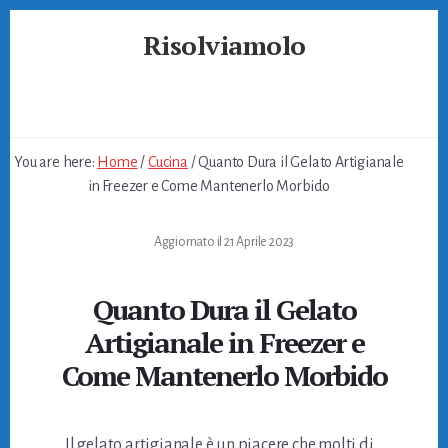
Skip
Skip
Skip
Risolviamolo
to
to
to
primary
content
footer
Soluzioni
sidebar
per
Problemi
Quotidiani
You are here:
Home
/
Cucina
/
Quanto Dura il Gelato Artigianale
in Freezer e Come Mantenerlo Morbido
Aggiornato il
21 Aprile 2023
Quanto Dura il Gelato
Artigianale in Freezer e
Come Mantenerlo Morbido
Il gelato artigianale è un piacere che molti di