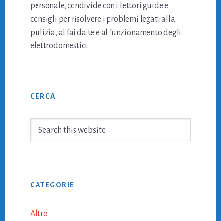
personale, condivide con i lettori guide e
consigli per risolvere i problemi legati alla
pulizia, al fai da te e al funzionamento degli
elettrodomestici.
Primary
CERCA
Sidebar
Search
this
website
CATEGORIE
Altro