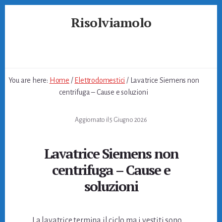
Skip
Skip
Skip
Risolviamolo
to
to
to
primary
content
footer
Soluzioni
sidebar
per
Problemi
Quotidiani
You are here:
Home
/
Elettrodomestici
/
Lavatrice Siemens non
centrifuga​ – Cause e soluzioni
Aggiornato il
5 Giugno 2026
Lavatrice Siemens non
centrifuga​ – Cause e
soluzioni
La lavatrice termina il ciclo ma i vestiti sono