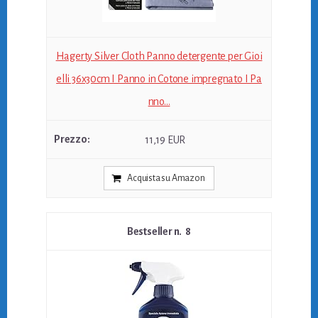
Hagerty Silver Cloth Panno detergente per Gioi
elli 36x30cm I Panno in Cotone impregnato I Pa
nno...
11,19 EUR
Acquista su Amazon
8