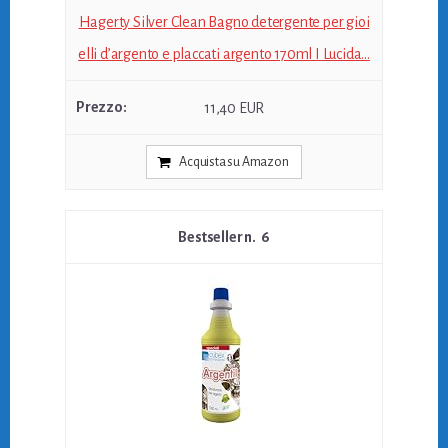
Hagerty Silver Clean Bagno detergente per gioi
elli d’argento e placcati argento 170ml I Lucida...
11,40 EUR
Acquista su Amazon
6