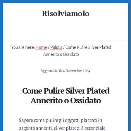
Skip
Skip
Skip
Risolviamolo
to
to
to
primary
content
footer
Soluzioni
sidebar
per
Problemi
Quotidiani
You are here:
Home
/
Pulizia
/
Come Pulire Silver Plated
Annerito o Ossidato
Aggiornato il
24 Novembre 2024
Come Pulire Silver Plated
Annerito o Ossidato
Sapere come pulire gli oggetti placcati in
argento anneriti, silver plated, è essenziale